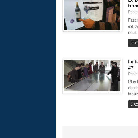
tran
Poste
Fasci
est d
nous 
LIRE
La t
#7
Poste
Plus l
absol
la ve
LIRE