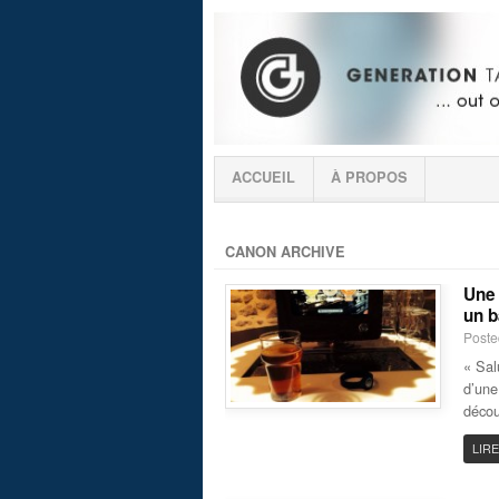
ACCUEIL
À PROPOS
CANON ARCHIVE
Une 
un b
Poste
« Sal
d’une
décou
LIRE