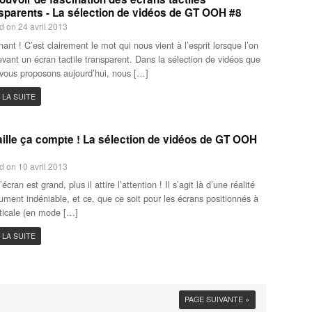
sparents - La sélection de vidéos de GT OOH #8
d on 24 avril 2013
nant ! C’est clairement le mot qui nous vient à l’esprit lorsque l’on
evant un écran tactile transparent. Dans la sélection de vidéos que
vous proposons aujourd’hui, nous […]
 LA SUITE
aille ça compte ! La sélection de vidéos de GT OOH
d on 10 avril 2013
’écran est grand, plus il attire l’attention ! Il s’agit là d’une réalité
ument indéniable, et ce, que ce soit pour les écrans positionnés à
rticale (en mode […]
 LA SUITE
PAGE SUIVANTE »