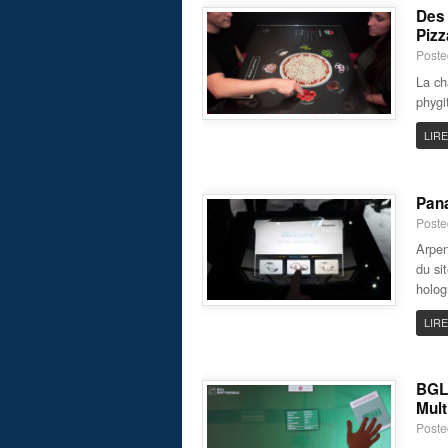
Des 
Pizz
Poste
La ch
phygi
LIRE
Pana
Poste
Arpen
du si
holog
LIRE
BGL 
Mult
Poste