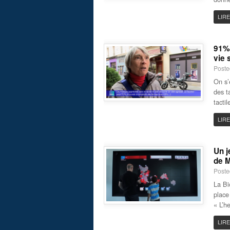
LIRE
91% 
vie 
Poste
On s’
des t
tacti
LIRE
Un j
de M
Poste
La Bi
place
« L’h
LIRE