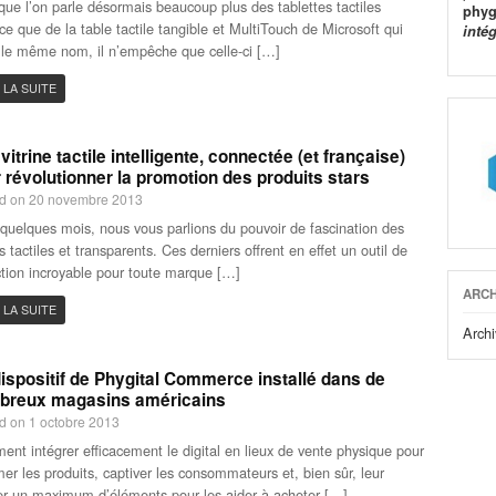
que l’on parle désormais beaucoup plus des tablettes tactiles
phyg
ce que de la table tactile tangible et MultiTouch de Microsoft qui
inté
 le même nom, il n’empêche que celle-ci […]
 LA SUITE
vitrine tactile intelligente, connectée (et française)
 révolutionner la promotion des produits stars
d on 20 novembre 2013
a quelques mois, nous vous parlions du pouvoir de fascination des
s tactiles et transparents. Ces derniers offrent en effet un outil de
tion incroyable pour toute marque […]
ARCH
 LA SUITE
Archi
ispositif de Phygital Commerce installé dans de
breux magasins américains
d on 1 octobre 2013
nt intégrer efficacement le digital en lieux de vente physique pour
mer les produits, captiver les consommateurs et, bien sûr, leur
r un maximum d’éléments pour les aider à acheter […]