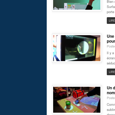
Bien 
Surfa
porte
LIRE
Une 
pour
Poste
Il y 
écran
séduc
LIRE
Un d
nom
Poste
Comme
subli
donne