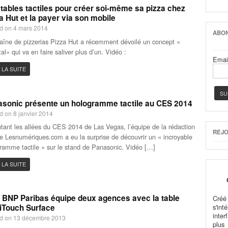
tables tactiles pour créer soi-même sa pizza chez
a Hut et la payer via son mobile
d on 4 mars 2014
ABON
aîne de pizzerias Pizza Hut a récemment dévoilé un concept «
tal« qui va en faire saliver plus d’un. Vidéo :
Emai
 LA SUITE
sonic présente un hologramme tactile au CES 2014
d on 8 janvier 2014
tant les allées du CES 2014 de Las Vegas, l’équipe de la rédaction
REJO
te Lesnumériques.com a eu la surprise de découvrir un « incroyable
ramme tactile » sur le stand de Panasonic. Vidéo […]
 LA SUITE
BNP Paribas équipe deux agences avec la table
Cré
iTouch Surface
s'in
inter
d on 13 décembre 2013
plus