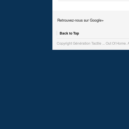
Retrouvez-nous sur Google+
Back to Top
Copyright Génération Tactile ... Out Of Home. 