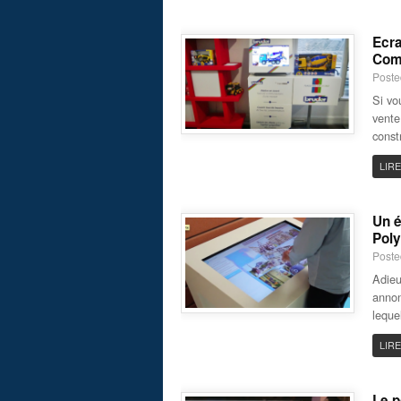
Ecra
Com
Poste
Si vo
vente
const
LIRE
Un é
Poly
Poste
Adieu
annon
leque
LIRE
Le p