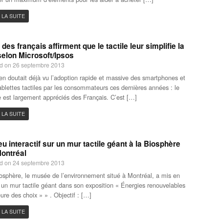
 LA SUITE
des français affirment que le tactile leur simplifie la
selon Microsoft/Ipsos
d on 26 septembre 2013
en doutait déjà vu l’adoption rapide et massive des smartphones et
ablettes tactiles par les consommateurs ces dernières années : le
le est largement appréciés des Français. C’est […]
 LA SUITE
eu interactif sur un mur tactile géant à la Biosphère
ontréal
d on 24 septembre 2013
osphère, le musée de l’environnement situé à Montréal, a mis en
 un mur tactile géant dans son exposition « Énergies renouvelables
eure des choix » » . Objectif : […]
 LA SUITE