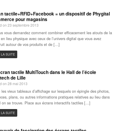
n tactile+RFID+Facebook = un dispositif de Phygital
merce pour magasins
d on 23 septembre 2013
us vous demandez comment combiner efficacement les atouts de la
 en lieu physique avec ceux de l’univers digital que vous avez
ruit autour de vos produits et de […]
 LA SUITE
cran tactile MultiTouch dans le Hall de l’école
tech de Lille
d on 28 mai 2013
 les vieux tableaux d’affichage sur lesquels on épingle des photos,
ces, plans, ou autres informations pratiques relatives au lieu dans
l on se trouve. Place aux écrans interactifs tactiles […]
 LA SUITE
ouvoir de fascination des écrans tactiles