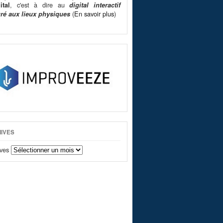
, c'est à dire au
ital
digital interactif
(
En savoir plus
)
gré aux lieux physiques
IVES
ves