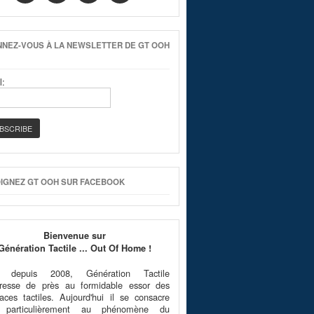
NEZ-VOUS À LA NEWSLETTER DE GT OOH
l:
IGNEZ GT OOH SUR FACEBOOK
Bienvenue sur
Génération Tactile ... Out Of Home !
é depuis 2008, Génération Tactile
téresse de près au formidable essor des
faces tactiles. Aujourd'hui il se consacre
 particulièrement au phénomène du