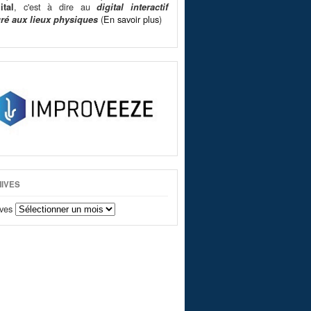
, c'est à dire au
ital
digital interactif
(
En savoir plus
)
gré aux lieux physiques
IVES
ves