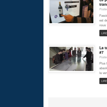
tran
Poste
Fasci
est d
nous 
LIRE
La t
#7
Poste
Plus l
absol
la ve
LIRE