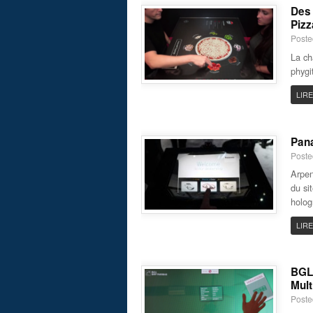
Des 
Pizz
Poste
La ch
phygi
LIRE
Pana
Poste
Arpen
du si
holog
LIRE
BGL 
Mult
Poste