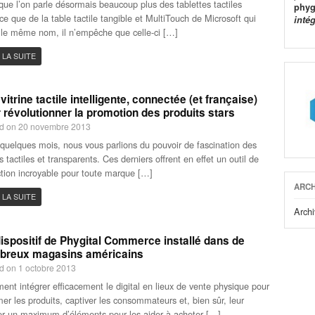
que l’on parle désormais beaucoup plus des tablettes tactiles
phyg
ce que de la table tactile tangible et MultiTouch de Microsoft qui
inté
 le même nom, il n’empêche que celle-ci […]
 LA SUITE
vitrine tactile intelligente, connectée (et française)
 révolutionner la promotion des produits stars
d on 20 novembre 2013
a quelques mois, nous vous parlions du pouvoir de fascination des
s tactiles et transparents. Ces derniers offrent en effet un outil de
tion incroyable pour toute marque […]
ARCH
 LA SUITE
Archi
ispositif de Phygital Commerce installé dans de
breux magasins américains
d on 1 octobre 2013
nt intégrer efficacement le digital en lieux de vente physique pour
mer les produits, captiver les consommateurs et, bien sûr, leur
r un maximum d’éléments pour les aider à acheter […]