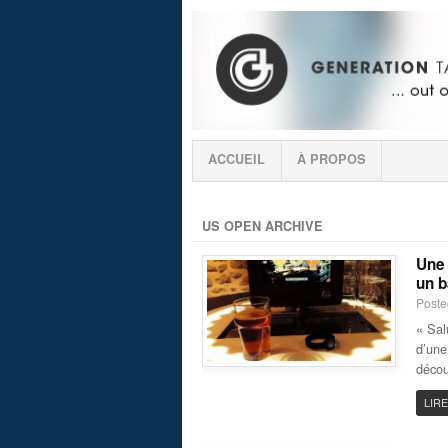
ACCUEIL
À PROPOS
US OPEN ARCHIVE
Une 
un b
Poste
« Sal
d’une
décou
LIRE