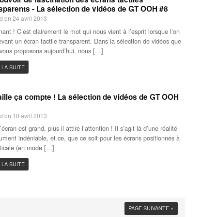
sparents - La sélection de vidéos de GT OOH #8
d on 24 avril 2013
nant ! C’est clairement le mot qui nous vient à l’esprit lorsque l’on
evant un écran tactile transparent. Dans la sélection de vidéos que
vous proposons aujourd’hui, nous […]
 LA SUITE
aille ça compte ! La sélection de vidéos de GT OOH
d on 10 avril 2013
’écran est grand, plus il attire l’attention ! Il s’agit là d’une réalité
ument indéniable, et ce, que ce soit pour les écrans positionnés à
rticale (en mode […]
 LA SUITE
PAGE SUIVANTE »