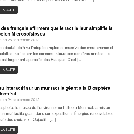
 LA SUITE
des français affirment que le tactile leur simplifie la
selon Microsoft/Ipsos
d on 26 septembre 2013
en doutait déjà vu l’adoption rapide et massive des smartphones et
ablettes tactiles par les consommateurs ces dernières années : le
le est largement appréciés des Français. C’est […]
 LA SUITE
eu interactif sur un mur tactile géant à la Biosphère
ontréal
d on 24 septembre 2013
osphère, le musée de l’environnement situé à Montréal, a mis en
 un mur tactile géant dans son exposition « Énergies renouvelables
eure des choix » » . Objectif : […]
 LA SUITE