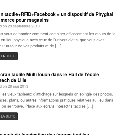
n tactile+RFID+Facebook = un dispositif de Phygital
merce pour magasins
d on 23 septembre 2013
us vous demandez comment combiner efficacement les atouts de la
 en lieu physique avec ceux de l’univers digital que vous avez
ruit autour de vos produits et de […]
 LA SUITE
cran tactile MultiTouch dans le Hall de l’école
tech de Lille
d on 28 mai 2013
 les vieux tableaux d’affichage sur lesquels on épingle des photos,
ces, plans, ou autres informations pratiques relatives au lieu dans
l on se trouve. Place aux écrans interactifs tactiles […]
 LA SUITE
ouvoir de fascination des écrans tactiles