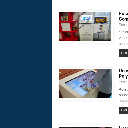
Ecra
Com
Poste
Si vo
vente
const
LIRE
Un é
Poly
Poste
Adieu
annon
leque
LIRE
Le p