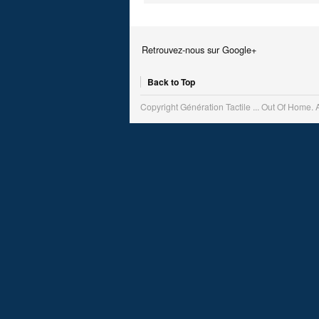
Retrouvez-nous sur Google+
Back to Top
Copyright Génération Tactile ... Out Of Home. 