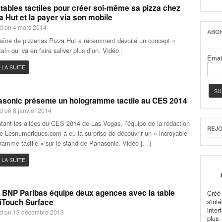
tables tactiles pour créer soi-même sa pizza chez
a Hut et la payer via son mobile
d on 4 mars 2014
ABON
aîne de pizzerias Pizza Hut a récemment dévoilé un concept «
tal« qui va en faire saliver plus d’un. Vidéo :
Emai
 LA SUITE
sonic présente un hologramme tactile au CES 2014
d on 8 janvier 2014
tant les allées du CES 2014 de Las Vegas, l’équipe de la rédaction
REJO
te Lesnumériques.com a eu la surprise de découvrir un « incroyable
ramme tactile » sur le stand de Panasonic. Vidéo […]
 LA SUITE
BNP Paribas équipe deux agences avec la table
Cré
iTouch Surface
s'in
inter
d on 13 décembre 2013
plus