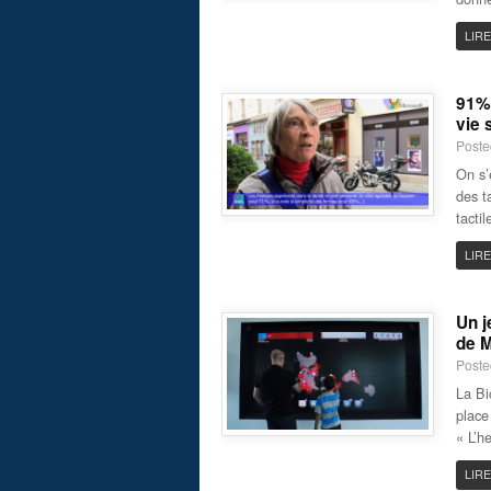
LIRE
91% 
vie 
Poste
On s’
des t
tacti
LIRE
Un j
de M
Poste
La Bi
place
« L’h
LIRE