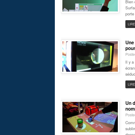
Bien 
Surfa
porte
LIRE
Une 
pour
Poste
Il y 
écran
séduc
LIRE
Un d
nom
Poste
Comme
subli
donne