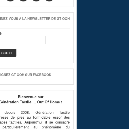
NEZ-VOUS À LA NEWSLETTER DE GT OOH
l:
IGNEZ GT OOH SUR FACEBOOK
Bienvenue sur
Génération Tactile ... Out Of Home !
é depuis 2008, Génération Tactile
téresse de près au formidable essor des
faces tactiles. Aujourd'hui il se consacre
 particulièrement au phénomène du