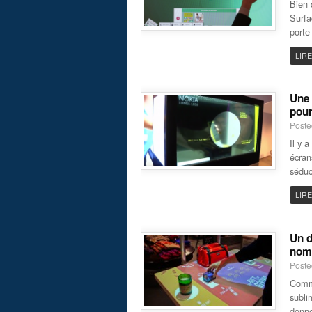
Bien 
Surfa
porte
LIRE
Une 
pour
Poste
Il y 
écran
séduc
LIRE
Un d
nom
Poste
Comme
subli
donne