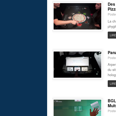
Des 
Pizz
Poste
La ch
phygi
LIRE
Pana
Poste
Arpen
du si
holog
LIRE
BGL 
Mult
Poste