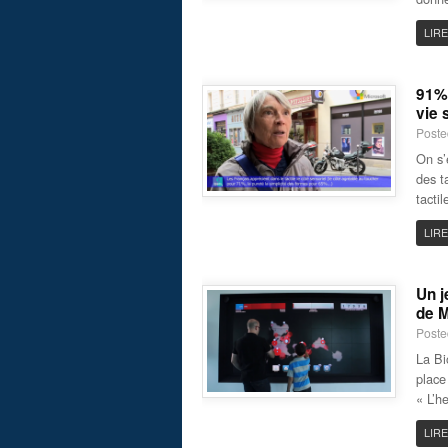
LIRE
91% 
vie 
Poste
On s’
des t
tacti
LIRE
Un j
de M
Poste
La Bi
place
« L’h
LIRE