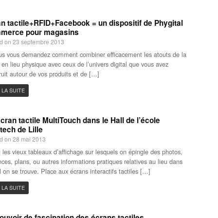
n tactile+RFID+Facebook = un dispositif de Phygital
merce pour magasins
d on 23 septembre 2013
us vous demandez comment combiner efficacement les atouts de la
 en lieu physique avec ceux de l’univers digital que vous avez
ruit autour de vos produits et de […]
 LA SUITE
cran tactile MultiTouch dans le Hall de l’école
tech de Lille
d on 28 mai 2013
 les vieux tableaux d’affichage sur lesquels on épingle des photos,
ces, plans, ou autres informations pratiques relatives au lieu dans
l on se trouve. Place aux écrans interactifs tactiles […]
 LA SUITE
ouvoir de fascination des écrans tactiles