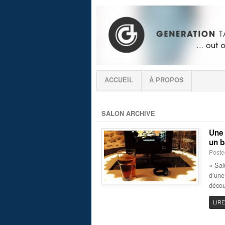
ACCUEIL
À PROPOS
SALON ARCHIVE
Une 
un b
Poste
« Sal
d’une
décou
LIRE