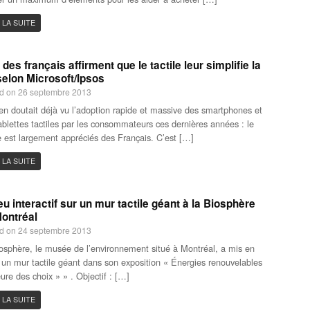
 LA SUITE
des français affirment que le tactile leur simplifie la
selon Microsoft/Ipsos
d on 26 septembre 2013
en doutait déjà vu l’adoption rapide et massive des smartphones et
ablettes tactiles par les consommateurs ces dernières années : le
le est largement appréciés des Français. C’est […]
 LA SUITE
eu interactif sur un mur tactile géant à la Biosphère
ontréal
d on 24 septembre 2013
osphère, le musée de l’environnement situé à Montréal, a mis en
 un mur tactile géant dans son exposition « Énergies renouvelables
eure des choix » » . Objectif : […]
 LA SUITE