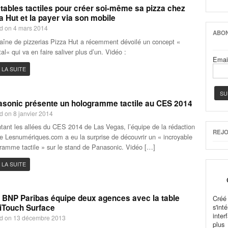
tables tactiles pour créer soi-même sa pizza chez
a Hut et la payer via son mobile
d on 4 mars 2014
ABON
aîne de pizzerias Pizza Hut a récemment dévoilé un concept «
tal« qui va en faire saliver plus d’un. Vidéo :
Emai
 LA SUITE
sonic présente un hologramme tactile au CES 2014
d on 8 janvier 2014
tant les allées du CES 2014 de Las Vegas, l’équipe de la rédaction
REJO
te Lesnumériques.com a eu la surprise de découvrir un « incroyable
ramme tactile » sur le stand de Panasonic. Vidéo […]
 LA SUITE
BNP Paribas équipe deux agences avec la table
Cré
iTouch Surface
s'in
inter
d on 13 décembre 2013
plus