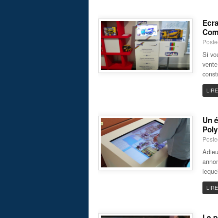
Ecra
Com
Poste
Si vo
vente
const
LIRE
Un é
Poly
Poste
Adieu
annon
leque
LIRE
Le p