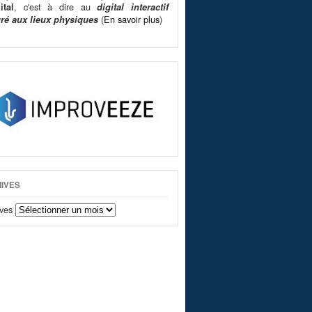
, c'est à dire au
ital
digital interactif
(
En savoir plus
)
gré aux lieux physiques
IVES
ves