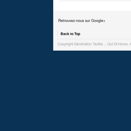
Retrouvez-nous sur Google+
Back to Top
Copyright Génération Tactile ... Out Of Home. 