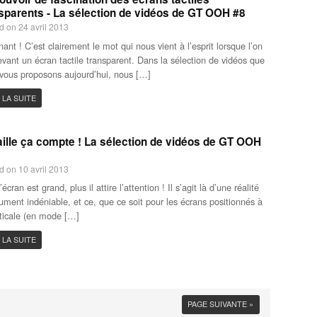
sparents - La sélection de vidéos de GT OOH #8
d on 24 avril 2013
nant ! C’est clairement le mot qui nous vient à l’esprit lorsque l’on
evant un écran tactile transparent. Dans la sélection de vidéos que
vous proposons aujourd’hui, nous […]
 LA SUITE
aille ça compte ! La sélection de vidéos de GT OOH
d on 10 avril 2013
’écran est grand, plus il attire l’attention ! Il s’agit là d’une réalité
ument indéniable, et ce, que ce soit pour les écrans positionnés à
rticale (en mode […]
 LA SUITE
PAGE SUIVANTE »