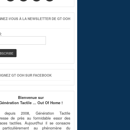
NEZ-VOUS À LA NEWSLETTER DE GT OOH
l:
IGNEZ GT OOH SUR FACEBOOK
Bienvenue sur
Génération Tactile ... Out Of Home !
é depuis 2008, Génération Tactile
téresse de près au formidable essor des
faces tactiles. Aujourd'hui il se consacre
 particulièrement au phénomène du