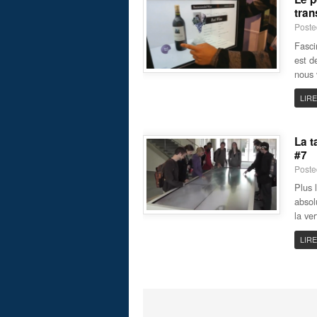
tran
Poste
Fasci
est d
nous 
LIRE
La t
#7
Poste
Plus l
absol
la ve
LIRE