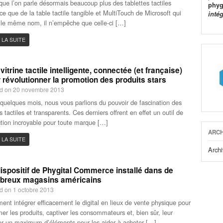
que l’on parle désormais beaucoup plus des tablettes tactiles
phyg
ce que de la table tactile tangible et MultiTouch de Microsoft qui
inté
 le même nom, il n’empêche que celle-ci […]
 LA SUITE
vitrine tactile intelligente, connectée (et française)
 révolutionner la promotion des produits stars
d on 20 novembre 2013
a quelques mois, nous vous parlions du pouvoir de fascination des
s tactiles et transparents. Ces derniers offrent en effet un outil de
tion incroyable pour toute marque […]
ARCH
 LA SUITE
Archi
ispositif de Phygital Commerce installé dans de
breux magasins américains
d on 1 octobre 2013
nt intégrer efficacement le digital en lieux de vente physique pour
mer les produits, captiver les consommateurs et, bien sûr, leur
r un maximum d’éléments pour les aider à acheter […]