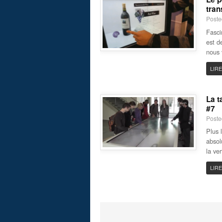
tran
Poste
Fasci
est d
nous 
LIRE
La t
#7
Poste
Plus l
absol
la ve
LIRE