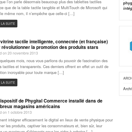
que l’on parle désormais beaucoup plus des tablettes tactiles
phyg
ce que de la table tactile tangible et MultiTouch de Microsoft qui
inté
 le même nom, il n’empêche que celle-ci […]
 LA SUITE
vitrine tactile intelligente, connectée (et française)
 révolutionner la promotion des produits stars
d on 20 novembre 2013
a quelques mois, nous vous parlions du pouvoir de fascination des
s tactiles et transparents. Ces derniers offrent en effet un outil de
tion incroyable pour toute marque […]
ARCH
 LA SUITE
Archi
ispositif de Phygital Commerce installé dans de
breux magasins américains
d on 1 octobre 2013
nt intégrer efficacement le digital en lieux de vente physique pour
mer les produits, captiver les consommateurs et, bien sûr, leur
r un maximum d’éléments pour les aider à acheter […]