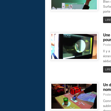
Bien 
Surfa
porte
LIRE
Une 
pour
Poste
Il y 
écran
séduc
LIRE
Un d
nom
Poste
Comme
subli
donne