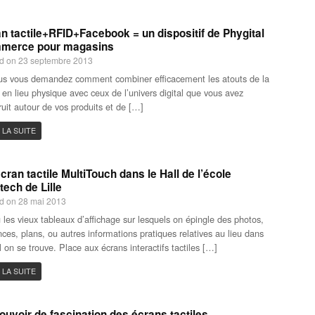
n tactile+RFID+Facebook = un dispositif de Phygital
merce pour magasins
d on 23 septembre 2013
us vous demandez comment combiner efficacement les atouts de la
 en lieu physique avec ceux de l’univers digital que vous avez
ruit autour de vos produits et de […]
 LA SUITE
cran tactile MultiTouch dans le Hall de l’école
tech de Lille
d on 28 mai 2013
 les vieux tableaux d’affichage sur lesquels on épingle des photos,
ces, plans, ou autres informations pratiques relatives au lieu dans
l on se trouve. Place aux écrans interactifs tactiles […]
 LA SUITE
ouvoir de fascination des écrans tactiles