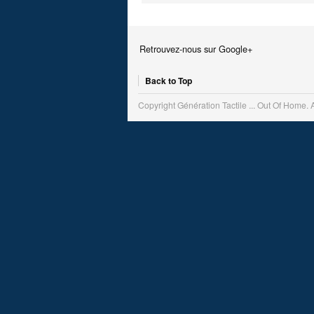
Retrouvez-nous sur Google+
Back to Top
Copyright Génération Tactile ... Out Of Home. 