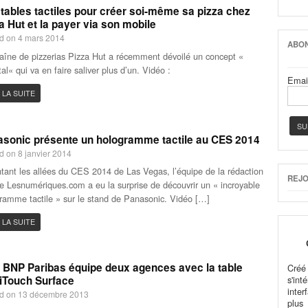
tables tactiles pour créer soi-même sa pizza chez
a Hut et la payer via son mobile
d on 4 mars 2014
ABON
aîne de pizzerias Pizza Hut a récemment dévoilé un concept «
tal« qui va en faire saliver plus d’un. Vidéo :
Emai
 LA SUITE
sonic présente un hologramme tactile au CES 2014
d on 8 janvier 2014
tant les allées du CES 2014 de Las Vegas, l’équipe de la rédaction
REJO
te Lesnumériques.com a eu la surprise de découvrir un « incroyable
ramme tactile » sur le stand de Panasonic. Vidéo […]
 LA SUITE
BNP Paribas équipe deux agences avec la table
Cré
iTouch Surface
s'in
inter
d on 13 décembre 2013
plus