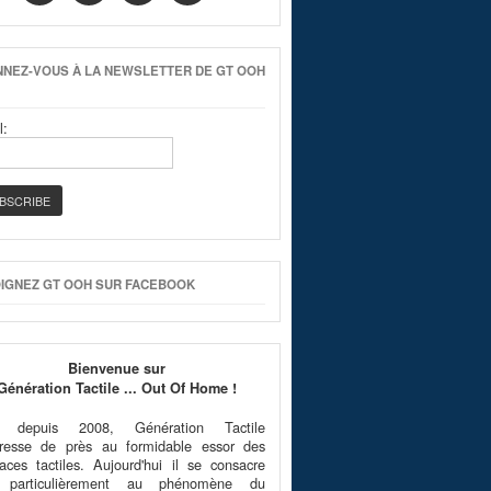
NEZ-VOUS À LA NEWSLETTER DE GT OOH
l:
IGNEZ GT OOH SUR FACEBOOK
Bienvenue sur
Génération Tactile ... Out Of Home !
é depuis 2008, Génération Tactile
téresse de près au formidable essor des
faces tactiles. Aujourd'hui il se consacre
 particulièrement au phénomène du