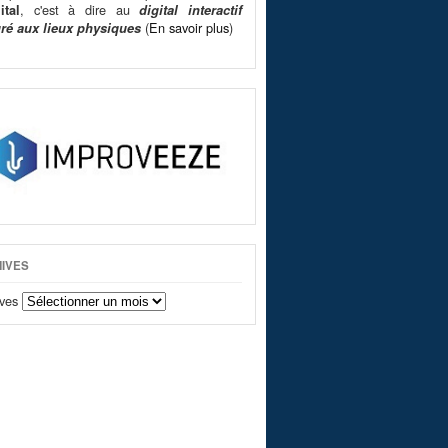
, c'est à dire au
ital
digital interactif
(
En savoir plus
)
gré aux lieux physiques
IVES
ves