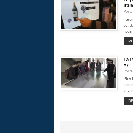
tran
Poste
Fasci
est d
nous 
LIRE
La t
#7
Poste
Plus l
absol
la ve
LIRE