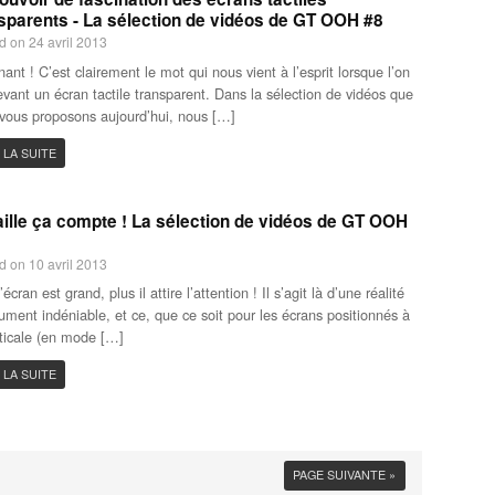
sparents - La sélection de vidéos de GT OOH #8
d on 24 avril 2013
nant ! C’est clairement le mot qui nous vient à l’esprit lorsque l’on
evant un écran tactile transparent. Dans la sélection de vidéos que
vous proposons aujourd’hui, nous […]
 LA SUITE
aille ça compte ! La sélection de vidéos de GT OOH
d on 10 avril 2013
’écran est grand, plus il attire l’attention ! Il s’agit là d’une réalité
ument indéniable, et ce, que ce soit pour les écrans positionnés à
rticale (en mode […]
 LA SUITE
PAGE SUIVANTE »