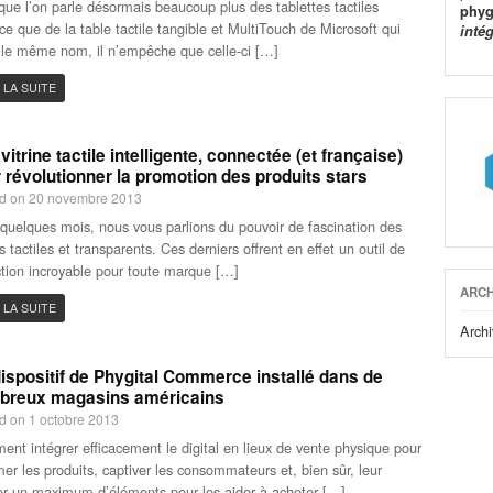
que l’on parle désormais beaucoup plus des tablettes tactiles
phyg
ce que de la table tactile tangible et MultiTouch de Microsoft qui
inté
 le même nom, il n’empêche que celle-ci […]
 LA SUITE
vitrine tactile intelligente, connectée (et française)
 révolutionner la promotion des produits stars
d on 20 novembre 2013
a quelques mois, nous vous parlions du pouvoir de fascination des
s tactiles et transparents. Ces derniers offrent en effet un outil de
tion incroyable pour toute marque […]
ARCH
 LA SUITE
Archi
ispositif de Phygital Commerce installé dans de
breux magasins américains
d on 1 octobre 2013
nt intégrer efficacement le digital en lieux de vente physique pour
mer les produits, captiver les consommateurs et, bien sûr, leur
r un maximum d’éléments pour les aider à acheter […]