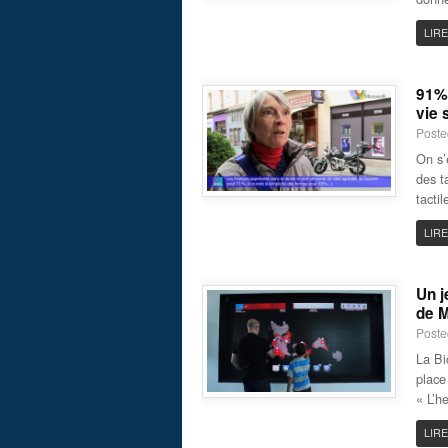
LIRE
91% 
vie 
Poste
On s’
des t
tacti
LIRE
Un j
de M
Poste
La Bi
place
« L’h
LIRE