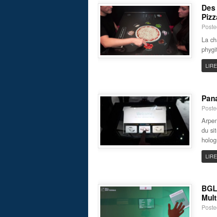
Des 
Pizz
Poste
La ch
phygi
LIRE
Pana
Poste
Arpen
du si
holog
LIRE
BGL 
Mult
Poste