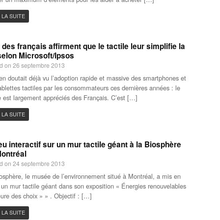
 LA SUITE
des français affirment que le tactile leur simplifie la
selon Microsoft/Ipsos
d on 26 septembre 2013
en doutait déjà vu l’adoption rapide et massive des smartphones et
ablettes tactiles par les consommateurs ces dernières années : le
le est largement appréciés des Français. C’est […]
 LA SUITE
eu interactif sur un mur tactile géant à la Biosphère
ontréal
d on 24 septembre 2013
osphère, le musée de l’environnement situé à Montréal, a mis en
 un mur tactile géant dans son exposition « Énergies renouvelables
eure des choix » » . Objectif : […]
 LA SUITE