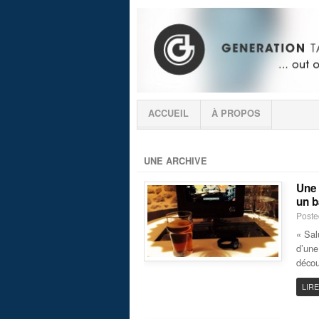
ACCUEIL
À PROPOS
UNE ARCHIVE
Une 
un b
Poste
« Sal
d’une
décou
LIRE