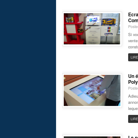
Ecra
Com
Poste
Si vo
vente
const
LIRE
Un é
Poly
Poste
Adieu
annon
leque
LIRE
Le p