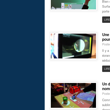
Bien 
Surfa
porte
LIRE
Une 
pour
Poste
Il y 
écran
séduc
LIRE
Un d
nom
Poste
Comme
subli
donne