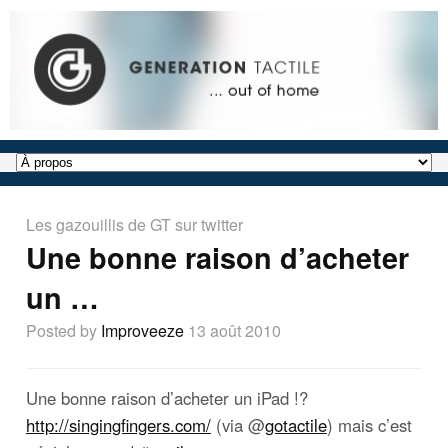
Les gazouillis de GT sur twitter
Une bonne raison d’acheter
un …
Posted by
Improveeze
13 août 2010
Une bonne raison d’acheter un iPad !?
http://singingfingers.com/
(via @
gotactile
) mais c’est