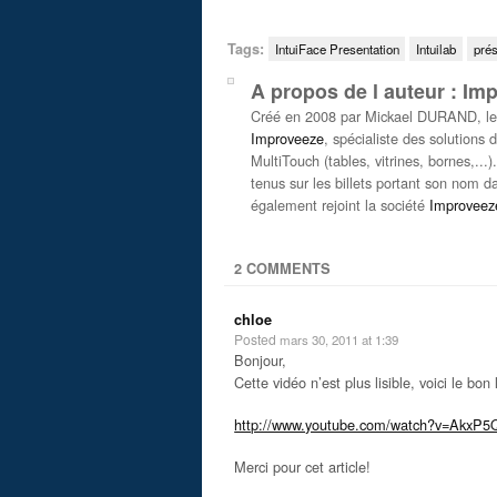
Tags:
IntuiFace Presentation
Intuilab
prés
A propos de l auteur : Im
Créé en 2008 par Mickael DURAND, le b
Improveeze
, spécialiste des solutions d
MultiTouch (tables, vitrines, bornes,...
tenus sur les billets portant son nom 
également rejoint la société
Improveez
2 COMMENTS
chloe
Posted
mars 30, 2011 at 1:39
Bonjour,
Cette vidéo n’est plus lisible, voici le bon 
http://www.youtube.com/watch?v=AkxP
Merci pour cet article!