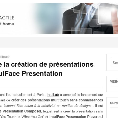
ltitouch
e la création de présentations
uiFace Presentation
VIDÉ
ont lieu actuellement à Paris,
IntuiLab
a annoncé le lancement sur
ttant de
créer des présentations multitouch sans connaissances
SUIV
en laissant libre cours à la créativité en matière de design
« . Il est
ce Presentation Composer,
lequel sert à créer la présentation sans
You Touch Is What You Get) et
IntuiFace Presentation Player
qui