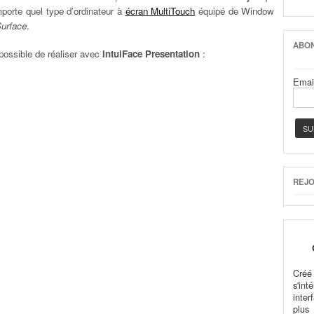
mporte quel type d’ordinateur à
écran MultiTouch
équipé de Window
Surface
.
ABON
 possible de réaliser avec
IntuiFace Presentation
:
Emai
REJO
Cré
s'in
inter
plus