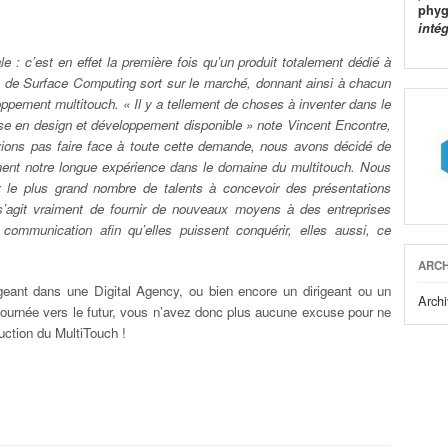
phyg
inté
e : c’est en effet la première fois qu’un produit totalement dédié à
ons de Surface Computing sort sur le marché, donnant ainsi à chacun
pement multitouch. « Il y a tellement de choses à inventer dans le
ise en design et développement disponible » note Vincent Encontre,
ions pas faire face à toute cette demande, nous avons décidé de
ement notre longue expérience dans le domaine du multitouch. Nous
r le plus grand nombre de talents à concevoir des présentations
l s’agit vraiment de fournir de nouveaux moyens à des entreprises
communication afin qu’elles puissent conquérir, elles aussi, ce
ARCH
igeant dans une Digital Agency, ou bien encore un dirigeant ou un
Archi
ournée vers le futur, vous n’avez donc plus aucune excuse pour ne
uction du MultiTouch !