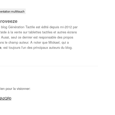
entation multitouch
proveeze
log Génération Tactile est édité depuis mi-2012 par
'aide à la vente sur tablettes tactiles et autres écrans
). Aussi, seul ce dernier est responsable des propos
dans le champ auteur. A noter que Mickael, qui a
e
, est toujours l'un des principaux auteurs du blog.
lien pour la visionner:
5Qh2QR0