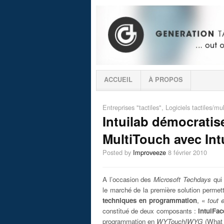
ACCUEIL
À PROPOS
Entreprises "tactiles"
,
Logiciels tactiles/mu
Intuilab démocratis
MultiTouch avec Int
Posted by
Improveeze
8 février 2010
A l’occasion des
Microsoft Techdays
qui 
le marché de la première solution perme
techniques en programmation
, «
tout 
constitué de deux composants :
IntuiFa
programmation en
WYTouchIWYG
(What 