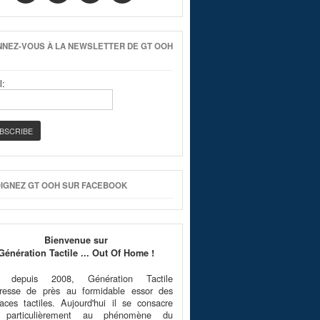
NEZ-VOUS À LA NEWSLETTER DE GT OOH
l:
IGNEZ GT OOH SUR FACEBOOK
Bienvenue sur
Génération Tactile ... Out Of Home !
é depuis 2008, Génération Tactile
téresse de près au formidable essor des
faces tactiles. Aujourd'hui il se consacre
 particulièrement au phénomène du