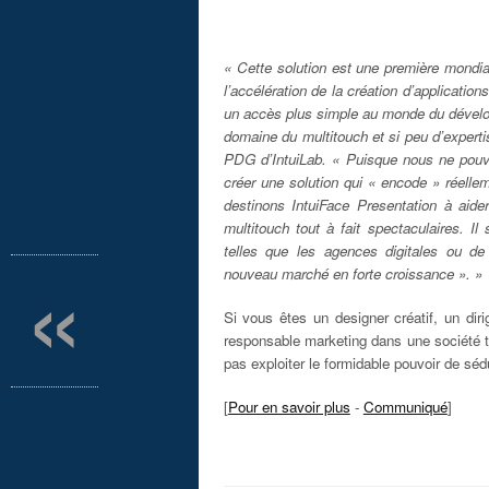
« Cette solution est une première mondial
l’accélération de la création d’applicati
un accès plus simple au monde du dévelop
domaine du multitouch et si peu d’expert
PDG d’IntuiLab. « Puisque nous ne pouv
créer une solution qui « encode » réell
destinons IntuiFace Presentation à aide
multitouch tout à fait spectaculaires. I
«
telles que les agences digitales ou de 
nouveau marché en forte croissance ». »
Si vous êtes un designer créatif, un dir
responsable marketing dans une société t
pas exploiter le formidable pouvoir de séd
[
Pour en savoir plus
-
Communiqué
]