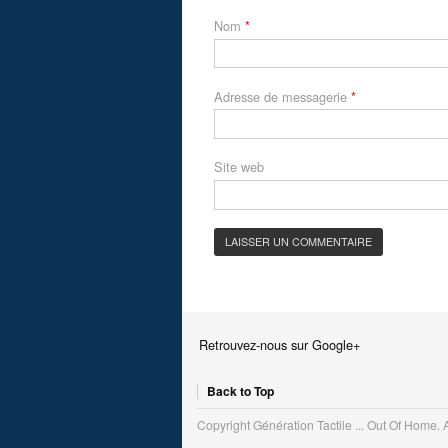
Nom
*
Adresse de messagerie
*
Site web
Retrouvez-nous sur Google+
Back to Top
Copyright Génération Tactile ... Out Of Home. 