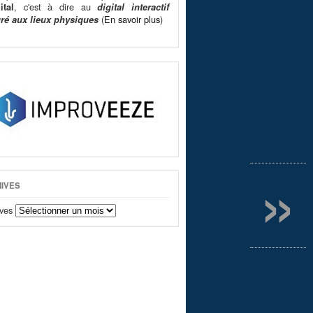
, c'est à dire au
ital
digital interactif
(
En savoir plus
)
gré aux lieux physiques
»
IVES
ves