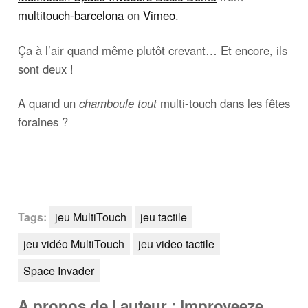
multitouch-barcelona
on
Vimeo
.
Ça à l’air quand même plutôt crevant… Et encore, ils
sont deux !
A quand un
chamboule tout
multi-touch dans les fêtes
foraines ?
Tags:
jeu MultiTouch
jeu tactile
jeu vidéo MultiTouch
jeu video tactile
Space Invader
A propos de l auteur : Improveeze