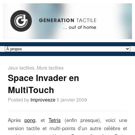
Jeux tactiles
,
Murs tactiles
Space Invader en
MultiTouch
Posted by
Improveeze
5 janvier 2009
Après
pong
, et
Tetris
(enfin presque), voici une
version tactile et multi-points d’un autre célèbre et