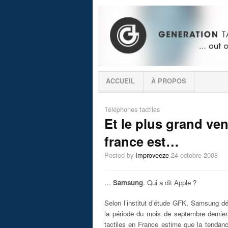
ACCUEIL
À PROPOS
Téléphones tactiles
Et le plus grand ve
france est…
Posted by
Improveeze
24 octobre 2008
…
Samsung
. Qui a dit Apple ?
Selon l’institut d’étude GFK, Samsung d
la période du mois de septembre dernier
tactiles en France estime que la tendanc