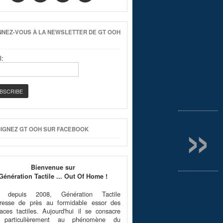
NEZ-VOUS À LA NEWSLETTER DE GT OOH
l:
»
IGNEZ GT OOH SUR FACEBOOK
Bienvenue sur
Génération Tactile ... Out Of Home !
é depuis 2008, Génération Tactile
téresse de près au formidable essor des
faces tactiles. Aujourd'hui il se consacre
 particulièrement au phénomène du