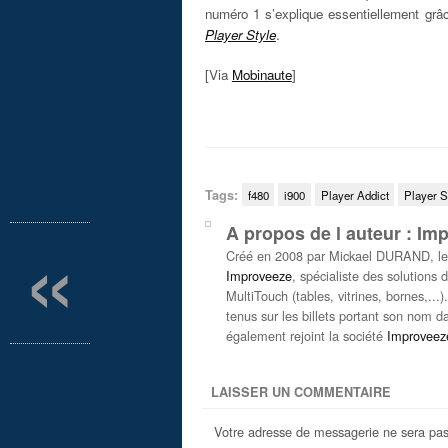
numéro 1 s’explique essentiellement g
Player Style
.
[Via
Mobinaute
]
Tags:
f480
i900
Player Addict
Player S
«
A propos de l auteur : Im
Créé en 2008 par Mickael DURAND, le b
Improveeze
, spécialiste des solutions d
MultiTouch (tables, vitrines, bornes,...
tenus sur les billets portant son nom 
également rejoint la société
Improveez
LAISSER UN COMMENTAIRE
Votre adresse de messagerie ne sera pas