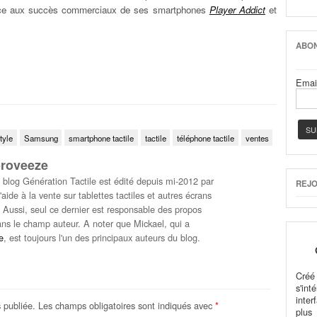
râce aux succès commerciaux de ses smartphones
Player Addict
et
ABON
Emai
tyle
Samsung
smartphone tactile
tactile
téléphone tactile
ventes
proveeze
log Génération Tactile est édité depuis mi-2012 par
REJO
'aide à la vente sur tablettes tactiles et autres écrans
). Aussi, seul ce dernier est responsable des propos
dans le champ auteur. A noter que Mickael, qui a
e
, est toujours l'un des principaux auteurs du blog.
Cré
s'in
inter
 publiée.
Les champs obligatoires sont indiqués avec
*
plus