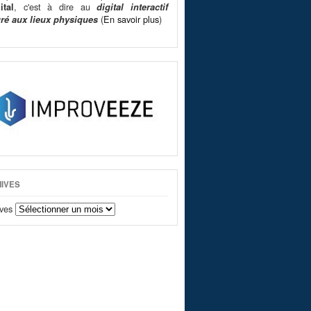
, c'est à dire au
ital
digital interactif
(
En savoir plus
)
gré aux lieux physiques
IVES
ves